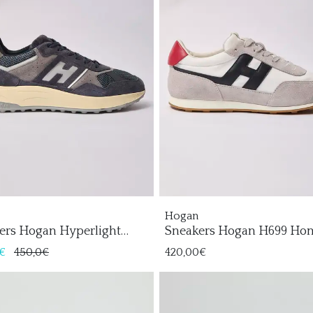
Hogan
ers Hogan Hyperlight
Sneakers Hogan H699 Ho
re
€
450,0€
420,00€