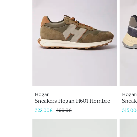
Hogan
Hogan
Sneakers Hogan H601 Hombre
Sneak
Homb
322,00€
460,0€
315,00