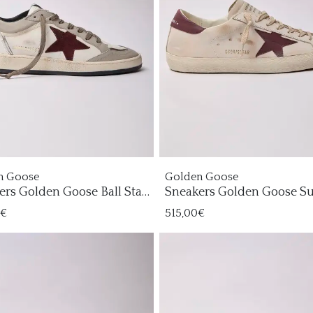
n Goose
Golden Goose
ers Golden Goose Ball Star
Sneakers Golden Goose S
re
Star Mujer
0€
515,00€