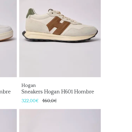
Hogan
mbre
Sneakers Hogan H601 Hombre
322,00€
460,0€