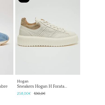
Hogan
mbre
Sneakers Hogan H Forata
Hombre
258,00€
430,0€