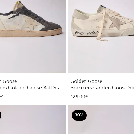
n Goose
Golden Goose
ers Golden Goose Ball Star
Sneakers Golden Goose S
re
Star Hombre
0€
485,00€
30%