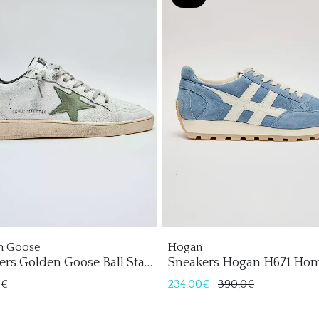
n Goose
Hogan
ers Golden Goose Ball Star
Sneakers Hogan H671 Ho
re
0€
234,00€
390,0€