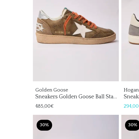
Golden Goose
Hogan
Sneakers Golden Goose Ball Star
Sneak
Hombre
485,00€
294,0
30%
30%