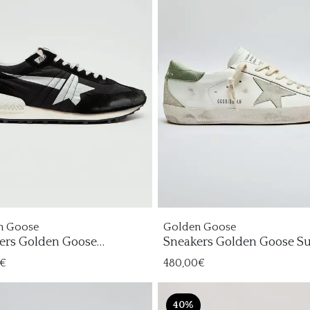
n Goose
Golden Goose
ers Golden Goose
Sneakers Golden Goose S
thon Hombre
Star Hombre
0€
480,00€
40%