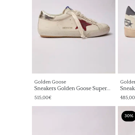
Golden Goose
Golde
Sneakers Golden Goose Super
Sneak
Star Hombre
Homb
515,00€
485,0
30%