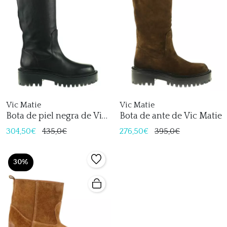
Vic Matie
Vic Matie
Bota de piel negra de Vic
Bota de ante de Vic Matie
Matie
304,50€
435,0€
276,50€
395,0€
30%