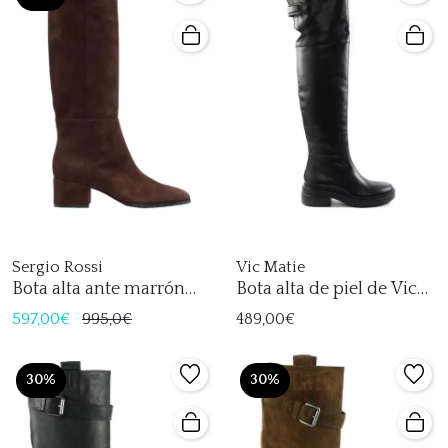
Sergio Rossi
Vic Matie
Bota alta ante marrón
Bota alta de piel de Vic
para mujer
Matie
597,00€
995,0€
489,00€
30%
30%