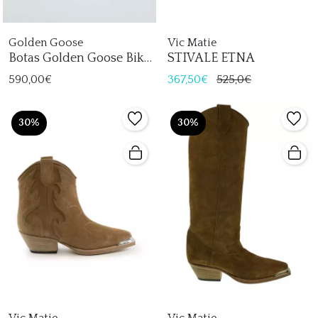
Golden Goose
Vic Matie
Botas Golden Goose Biker
STIVALE ETNA
Piel Mujer
590,00€
367,50€
525,0€
30%
30%
Vic Matie
Vic Matie