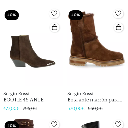
40%
40%
Sergio Rossi
Sergio Rossi
BOOTIE 45 ANTE
Bota ante marrón para
MARRON
mujer
477,00€
795,0€
570,00€
950,0€
40%