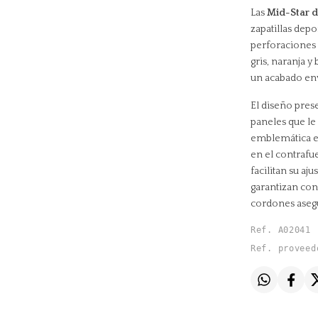
Las
Mid-Star 
zapatillas depo
perforaciones 
gris, naranja 
un acabado env
El diseño prese
paneles que le
emblemática est
en el contrafue
facilitan su aju
garantizan conf
cordones asegu
Ref. A02041
Ref. proveed