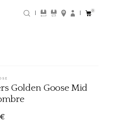
0
|
|
OSE
rs Golden Goose Mid
Hombre
0€