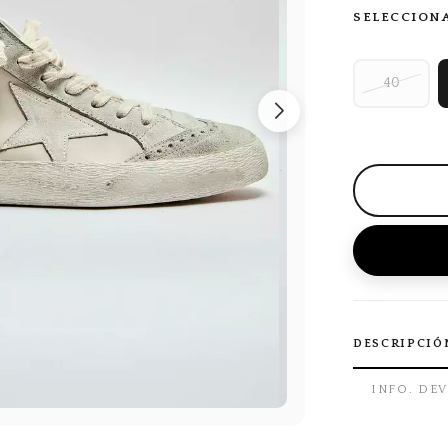
SELECCION
40
DESCRIPCIÓ
INFO. DE