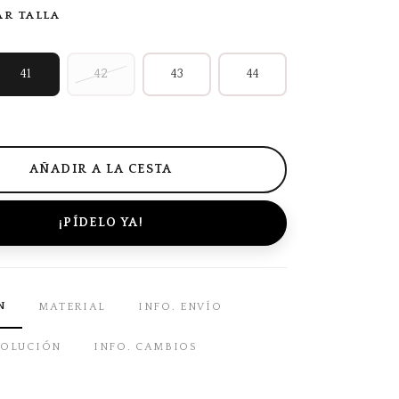
AR TALLA
41
42
43
44
¡PÍDELO YA!
N
MATERIAL
INFO. ENVÍO
VOLUCIÓN
INFO. CAMBIOS