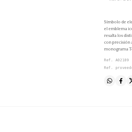
Símbolo de ele
el emblema ic
resalta los dis
con precisión 
monograma To
Ref. A02189
Ref. proveed