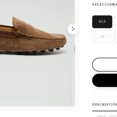
SELECCION
40,5
43
DESCRIPCIÓ
INFO. DE