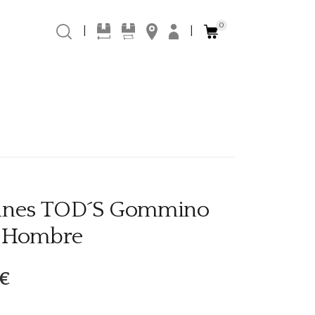
0
|
|
ines TOD´S Gommino
 Hombre
€