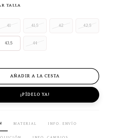
AR TALLA
41
41,5
42
42,5
43,5
44
¡PÍDELO YA!
N
MATERIAL
INFO. ENVÍO
VOLUCIÓN
INFO. CAMBIOS