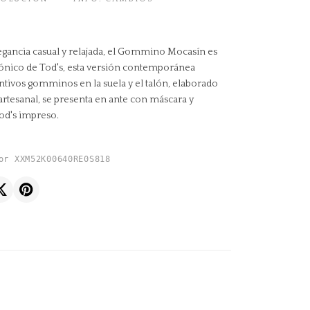
gancia casual y relajada, el Gommino Mocasín es
ónico de Tod's, esta versión contemporánea
tintivos gomminos en la suela y el talón, elaborado
artesanal, se presenta en ante con máscara y
d's impreso.
or XXM52K00640RE0S818