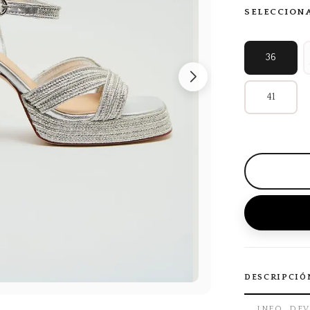
SELECCION
36
41
DESCRIPCIÓ
INFO. DE