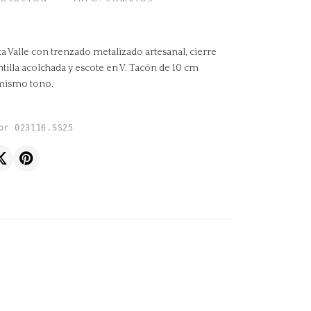
ca Valle con trenzado metalizado artesanal, cierre
ntilla acolchada y escote en V. Tacón de 10 cm
 mismo tono.
or 023116.SS25