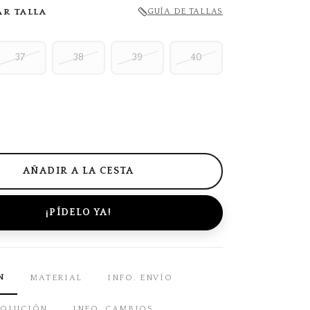
AR TALLA
GUÍA DE TALLAS
37
38
39
40
¡PÍDELO YA!
N
MATERIAL
INFO. ENVÍO
VOLUCIÓN
INFO. CAMBIOS