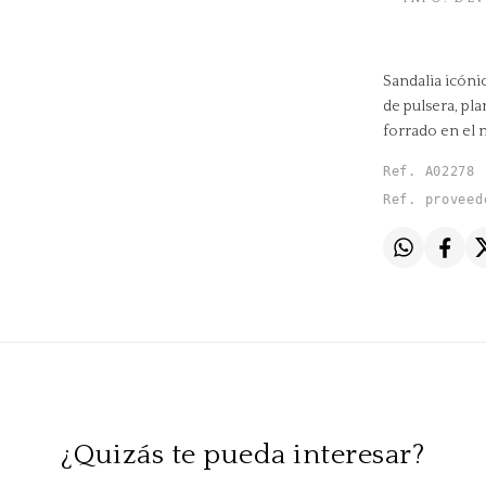
Sandalia icóni
de pulsera, pla
forrado en el
Ref. A02278
Ref. proveed
¿Quizás te pueda interesar?