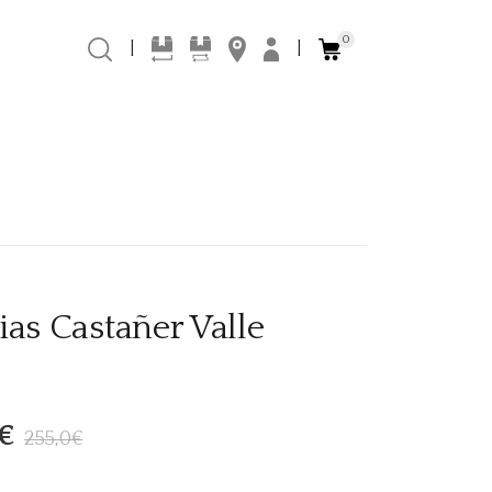
0
|
|
ias Castañer Valle
€
255,0€