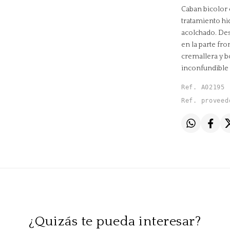
Caban bicolor 
tratamiento hi
acolchado. Des
en la parte fro
cremallera y b
inconfundible 
Ref. A02195
Ref. proveed
¿Quizás te pueda interesar?