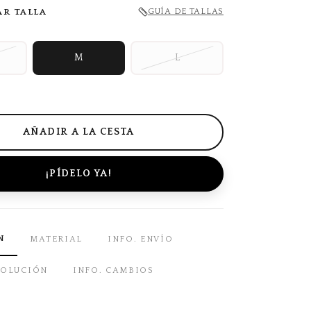
AR TALLA
GUÍA DE TALLAS
M
L
¡PÍDELO YA!
N
MATERIAL
INFO. ENVÍO
VOLUCIÓN
INFO. CAMBIOS