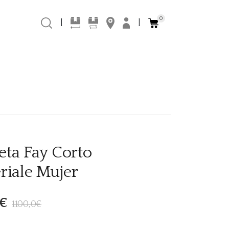
0
|
|
ta Fay Corto
riale Mujer
€
1100,0€