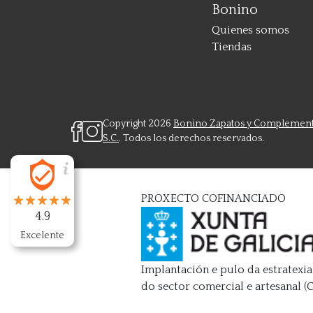
Bonino
Quienes somos
Tiendas
Copyright 2026
Bonino Zapatos y Complemen
S.C.
. Todos los derechos reservados.
PROXECTO COFINANCIADO
4.9
Excelente
Implantación e pulo da estratexia
do sector comercial e artesanal 