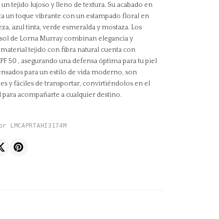
un tejido lujoso y lleno de textura. Su acabado en
ta un toque vibrante con un estampado floral en
za, azul tinta, verde esmeralda y mostaza. Los
sol de Lorna Murray combinan elegancia y
material tejido con fibra natural cuenta con
UPF 50 , asegurando una defensa óptima para tu piel
 Pensados para un estilo de vida moderno, son
les y fáciles de transportar, convirtiéndolos en el
l para acompañarte a cualquier destino.
or LMCAPRTAHI3174M