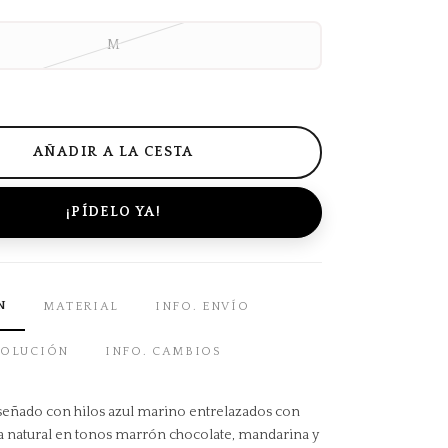
M
¡PÍDELO YA!
N
MATERIAL
INFO. ENVÍO
VOLUCIÓN
INFO. CAMBIOS
 diseñado con hilos azul marino entrelazados con
ba natural en tonos marrón chocolate, mandarina y