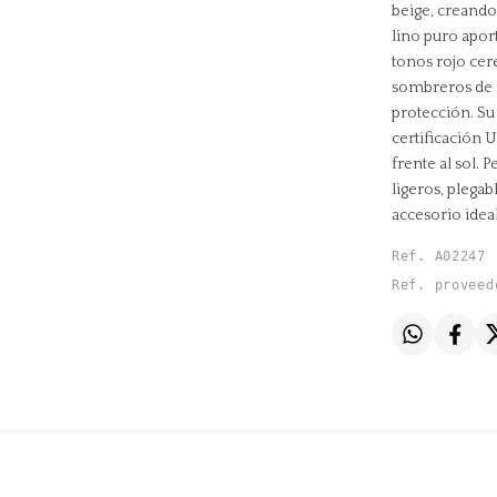
beige, creando 
lino puro apor
tonos rojo cere
sombreros de 
protección. Su 
certificación 
frente al sol.
ligeros, plegab
accesorio idea
Ref. A02247
Ref. proveed