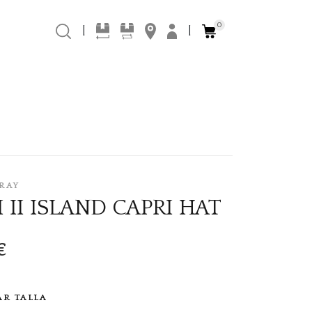
0
|
|
RAY
I II ISLAND CAPRI HAT
€
AR TALLA