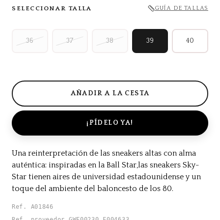
SELECCIONAR TALLA
GUÍA DE TALLAS
36
37
38
39
40
¡PÍDELO YA!
Una reinterpretación de las sneakers altas con alma
auténtica: inspiradas en la Ball Star,las sneakers Sky-
Star tienen aires de universidad estadounidense y un
toque del ambiente del baloncesto de los 80.
Ref. A01846
Ref. proveedor GWF00230.F004633.