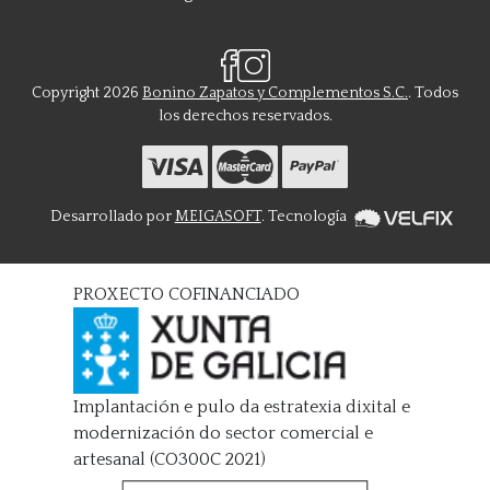
Copyright 2026
Bonino Zapatos y Complementos S.C.
. Todos
los derechos reservados.
Desarrollado por
MEIGASOFT
. Tecnología
PROXECTO COFINANCIADO
Implantación e pulo da estratexia dixital e
modernización do sector comercial e
artesanal (CO300C 2021)