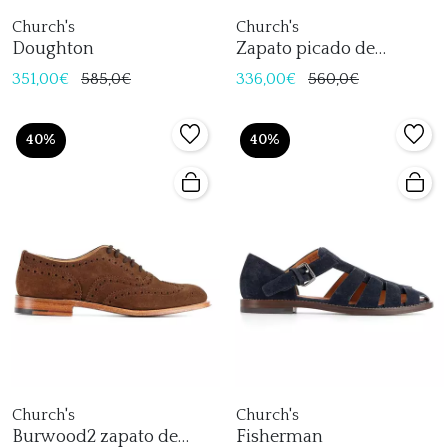
Church's
Church's
Doughton
Zapato picado de
Church's
351,00€
585,0€
336,00€
560,0€
40%
40%
Church's
Church's
Burwood2 zapato de
Fisherman