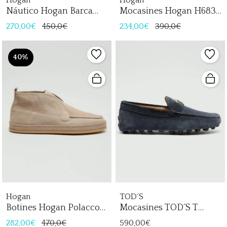
Náutico Hogan Barca
Mocasines Hogan H683
Hombre
Hombre
270,00€
450,0€
234,00€
390,0€
40%
Hogan
TOD´S
Botines Hogan Polacco
Mocasines TOD´S T
Hombre
Timeless Hombre
282,00€
470,0€
590,00€