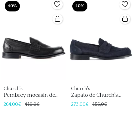
40%
40%
Church's
Church's
Pembrey mocasín de
Zapato de Church's
Church's
Beffcote
264,00€
440,0€
273,00€
455,0€