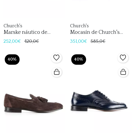
Church's
Church's
Marske náutico de
Mocasín de Church's
Church's
Doughton
252,00€
420,0€
351,00€
585,0€
40%
40%