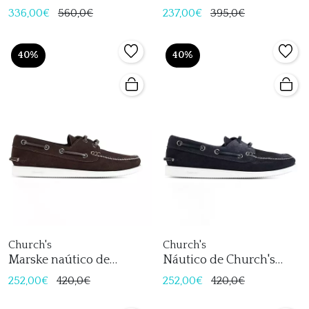
Church's
336,00€
560,0€
237,00€
395,0€
40%
40%
Church's
Church's
Marske naútico de
Náutico de Church's
Church's
Marske
252,00€
420,0€
252,00€
420,0€