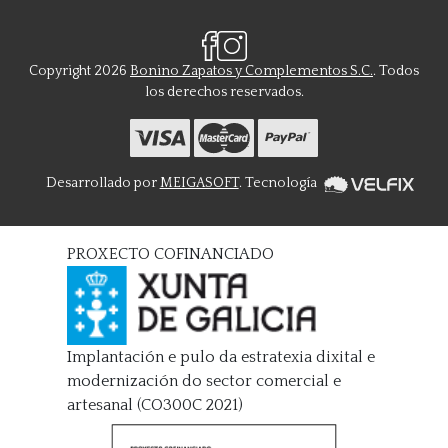
Copyright 2026
Bonino Zapatos y Complementos S.C.
. Todos
los derechos reservados.
Desarrollado por
MEIGASOFT
. Tecnología
PROXECTO COFINANCIADO
Implantación e pulo da estratexia dixital e
modernización do sector comercial e
artesanal (CO300C 2021)