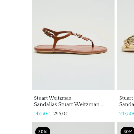
Stuart Weitzman
Stuar
Sandalias Stuart Weitzman
Sanda
Georgie T-Strap Mujer
Mujer
147,50€
295,0€
247,50
30%
30%