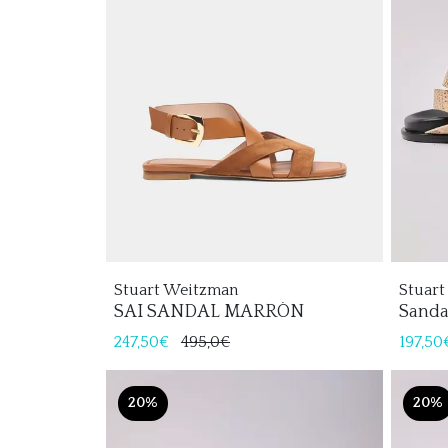
Stuart Weitzman
Stuar
SAI SANDAL MARRÓN
Sanda
Maryk
247,50€
495,0€
197,50
20%
20%