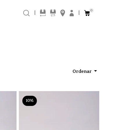
0
|
|
Ordenar
10%