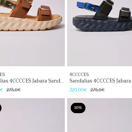
ES
4CCCCES
lias 4CCCCES Jabara Sandy
Sandalias 4CCCCES Jabara
Mujer
0€
275,0€
220,00€
275,0€
10%