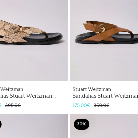
t Weitzman
Stuart Weitzman
lias Stuart Weitzman
Sandalias Stuart Weitzma
ate Mujer
Marykate Mujer
€
395,0€
175,00€
350,0€
30%