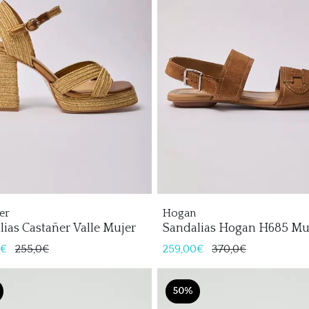
er
Hogan
lias Castañer Valle Mujer
Sandalias Hogan H685 Mu
0€
255,0€
259,00€
370,0€
50%