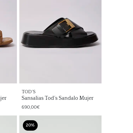
TOD´S
jer
Sansalias Tod´s Sandalo Mujer
690,00€
20%