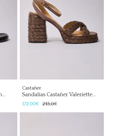
Castañer
n
Sandalias Castañer Valeriette
Mujer
172,00€
245,0€