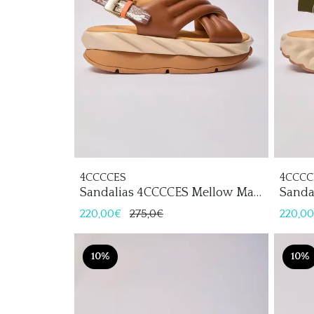
4CCCCES
4CCCC
Sandalias 4CCCCES Mellow Mana
Sanda
Mujer
Mujer
220,00€
275,0€
220,0
10%
10%