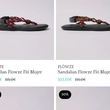
ZE
FLÒWZE
lias Flowze Fló Mujer
Sandalias Flowze Fló Muje
€
115,0€
103,50€
115,0€
50%