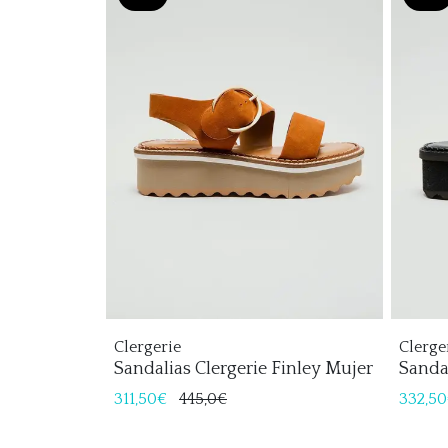
Clergerie
Clerge
Sandalias Clergerie Finley Mujer
Sandal
311,50€
445,0€
332,5