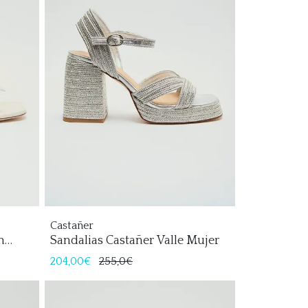
Castañer
n
Sandalias Castañer Valle Mujer
204,00€
255,0€