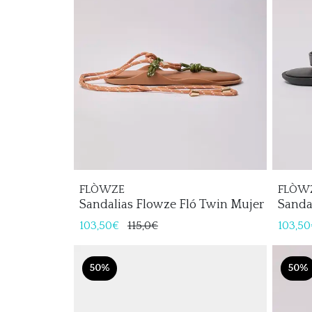
FLÒWZE
FLÒW
Sandalias Flowze Fló Twin Mujer
Sanda
103,50€
115,0€
103,50
50%
50%