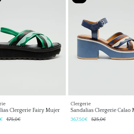
rie
Clergerie
ias Clergerie Fairy Mujer
Sandalias Clergerie Calao
0€
475,0€
367,50€
525,0€