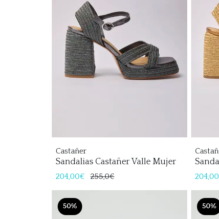
Castañer
Castañ
Sandalias Castañer Valle Mujer
Sanda
204,00€
255,0€
204,0
50%
50%