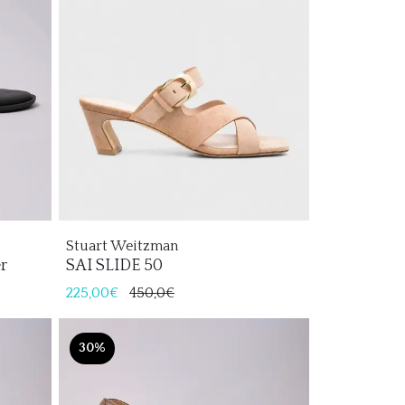
Stuart Weitzman
r
SAI SLIDE 50
225,00€
450,0€
30%