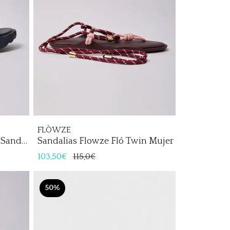
FLÒWZE
 Sandy
Sandalias Flowze Fló Twin Mujer
103,50€
115,0€
50%